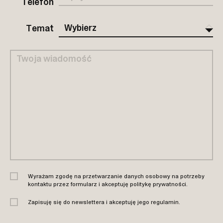
Telefon
Wybierz
Edukacja
Wizyta
Inny
Temat
Wyrażam zgodę na przetwarzanie danych osobowy na potrzeby
kontaktu przez formularz i akceptuję
politykę prywatności
.
Zapisuję się do newslettera i akceptuję jego
regulamin
.