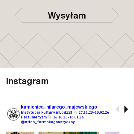
Wysyłam
Instagram
kamienica_hilarego_majewskiego
Instytucja kultury inLodz21
𝟐𝟕.𝟏𝟏.𝟐𝟓-𝟏𝟓.𝟎𝟐.𝟐𝟔
Perfumeryzm
𝟏𝟔.𝟏𝟎.𝟐𝟓-𝟏𝟔.𝟎𝟏.𝟐𝟔
@atlas_farmakognostyczny