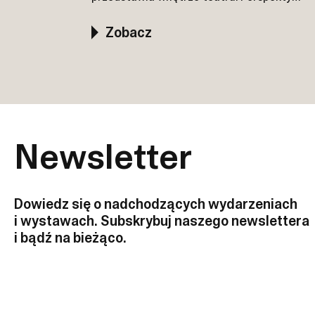
prowadzi wzrok widza w stronę centrum.
Po prawej Witold Korski napisał:
Zobacz
„Wszystkie elementy architektury
skłaniają się ku scenie"
Newsletter
Dowiedz się o nadchodzących wydarzeniach
i wystawach. Subskrybuj naszego newslettera
i bądź na bieżąco.