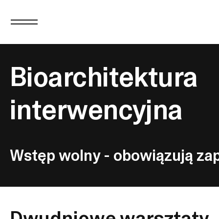
Bioarchitektura
interwencyjna
Wstęp wolny - obowiązują za
Dwudniowe warsztaty