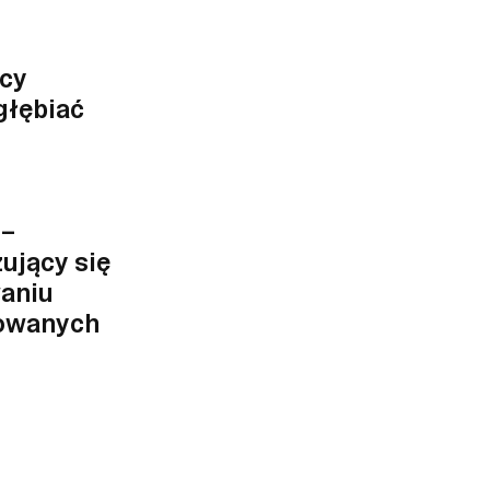
icy
głębiać
 –
zujący się
aniu
zowanych