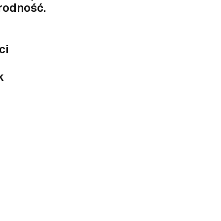
orodność.
ci
k