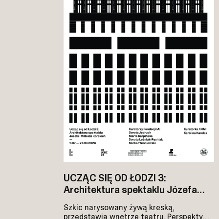
UCZĄC SIĘ OD ŁODZI 3:
Architektura spektaklu Józefa
i Witolda Korskich
Szkic narysowany żywą kreską,
przedstawia wnętrze teatru. Perspektywa