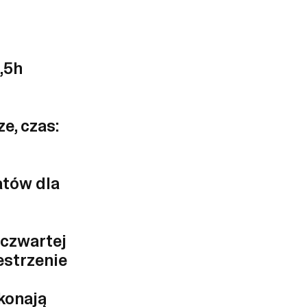
,5h
e, czas:
atów dla
 czwartej
estrzenie
konają