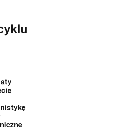
cyklu
taty
ecie
nistykę
y
oniczne