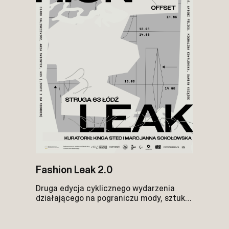
Fashion Leak 2.0
Druga edycja cyklicznego wydarzenia
działającego na pograniczu mody, sztuki
współczesnej, performance i działań
przestrzennych. W tym roku rozgrywa się
w postindustrialnej przestrzeni.