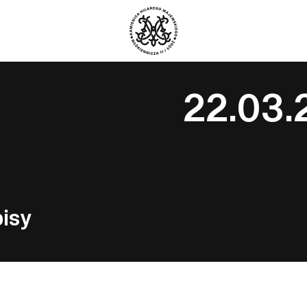
22.03.
pisy