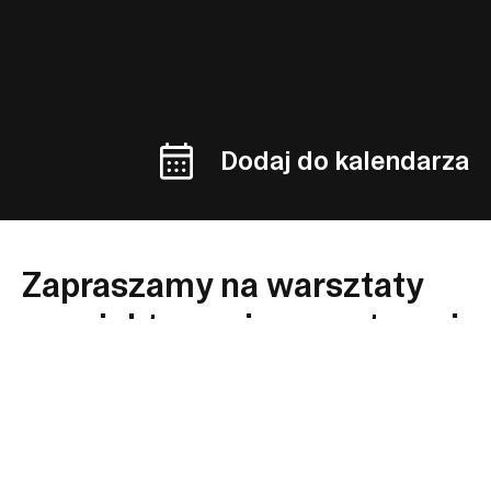
Dodaj do kalendarza
Zapraszamy na warsztaty
z projektowania przestrzeni
metodą design thinking
w ramach cyklu „W
gabinecie Hilarego