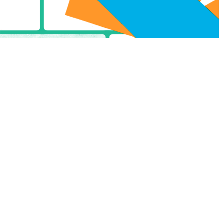
Na czas trwania wystawy
Kamienica Hilarego
Majewskiego przechodzi
w tryb laboratoryjny.
Hilarium — idea edukacyjna