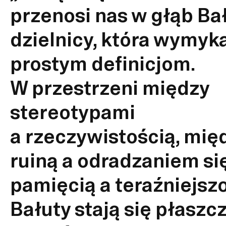
przenosi nas w głąb Bał
dzielnicy, która wymyka
prostym definicjom.
W przestrzeni między
stereotypami
a rzeczywistością, mię
ruiną a odradzaniem się
pamięcią a teraźniejszo
Bałuty stają się płaszc