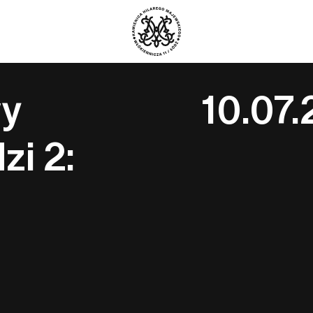
wy
10.07
zi 2: