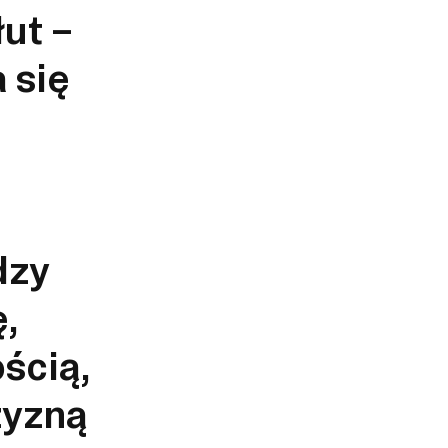
ut –
 się
dzy
,
ścią,
zyzną