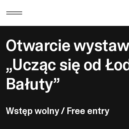
Otwarcie wysta
„Ucząc się od Łod
Bałuty”
Wstęp wolny / Free entry