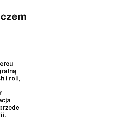
iczem
ercu
gralną
i roli,
?
acja
 przede
i,