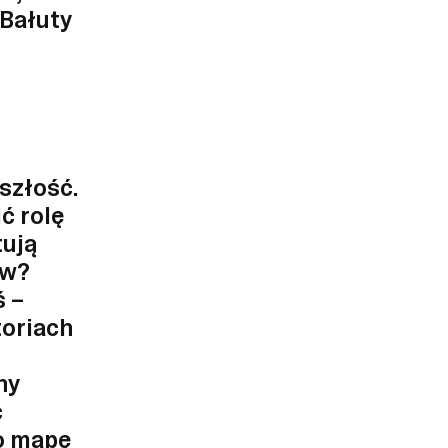
 Bałuty
yszłość.
ć rolę
tują
ów?
ś –
toriach
ny
ć
o mapę