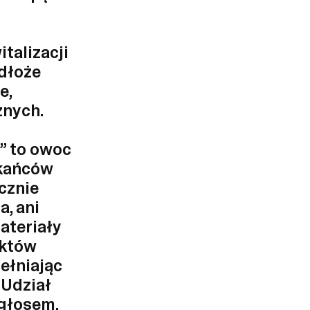
talizacji
odłoże
e,
znych.
” to owoc
zkańców
ącznie
, ani
ateriały
ektów
ełniając
 Udział
 głosem.