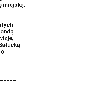
 miejską,
ałych
gendą.
izje,
 Bałucką
go
______