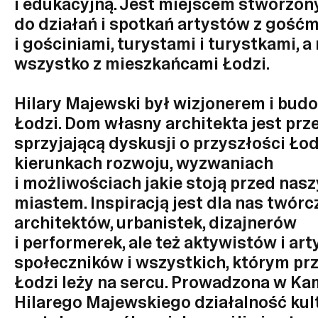
i edukacyjną. Jest miejscem stworzo
do działań i spotkań artystów z gośćm
i gościniami, turystami i turystkami, a
wszystko z mieszkańcami Łodzi.
Hilary Majewski był wizjonerem i bu
Łodzi. Dom własny architekta jest prz
sprzyjającą dyskusji o przyszłości Łod
kierunkach rozwoju, wyzwaniach
i możliwościach jakie stoją przed nas
miastem. Inspiracją jest dla nas twór
architektów, urbanistek, dizajnerów
i performerek, ale też aktywistów i art
społeczników i wszystkich, którym pr
Łodzi leży na sercu. Prowadzona w Ka
Hilarego Majewskiego działalność kul