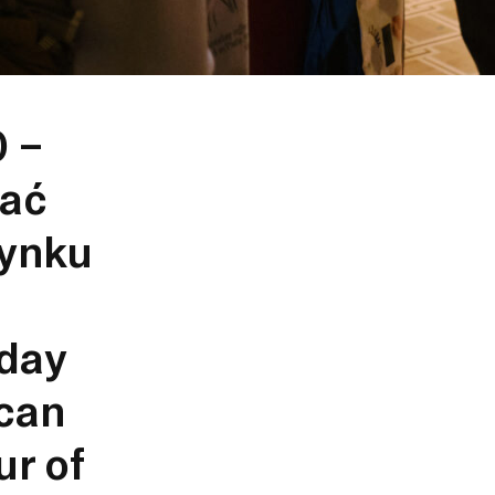
0 –
tać
dynku
day
 can
ur of