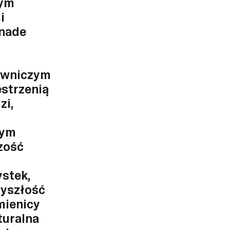
nym
i
 nade
downiczym
estrzenią
zi,
zym
czość
ystek,
zyszłość
mienicy
turalna