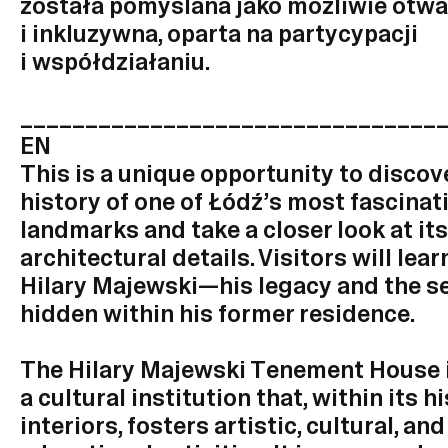
została pomyślana jako możliwie otwa
i inkluzywna, oparta na partycypacji
i współdziałaniu.
________________________________
EN
This is a unique opportunity to discov
history of one of Łódź’s most fascinat
landmarks and take a closer look at its
architectural details. Visitors will lea
Hilary Majewski—his legacy and the s
hidden within his former residence.
The Hilary Majewski Tenement House 
a cultural institution that, within its h
interiors, fosters artistic, cultural, and