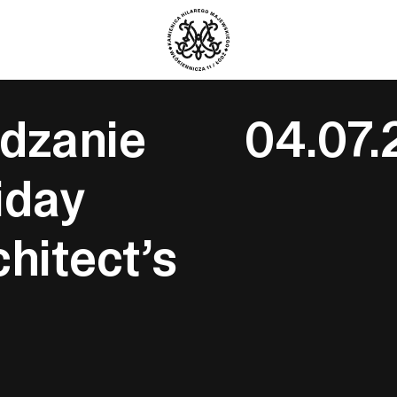
dzanie
04.07.
iday
chitect’s