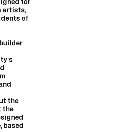
signed for
artists,
sidents of
builder
ty's
nd
om
 and
ut the
t the
esigned
e, based