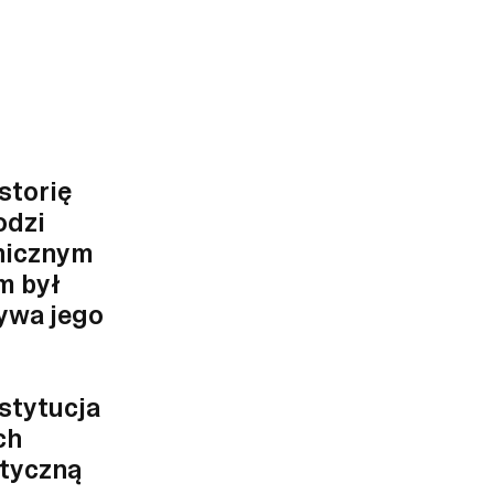
storię
odzi
onicznym
m był
rywa jego
stytucja
ch
styczną