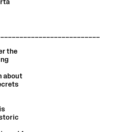
rta
___________________________
er the
ing
rn about
ecrets
is
istoric