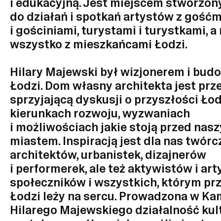
i edukacyjną. Jest miejscem stworzo
do działań i spotkań artystów z gośćm
i gościniami, turystami i turystkami, a
wszystko z mieszkańcami Łodzi.
Hilary Majewski był wizjonerem i bu
Łodzi. Dom własny architekta jest prz
sprzyjającą dyskusji o przyszłości Łod
kierunkach rozwoju, wyzwaniach
i możliwościach jakie stoją przed nas
miastem. Inspiracją jest dla nas twór
architektów, urbanistek, dizajnerów
i performerek, ale też aktywistów i art
społeczników i wszystkich, którym pr
Łodzi leży na sercu. Prowadzona w Ka
Hilarego Majewskiego działalność kul