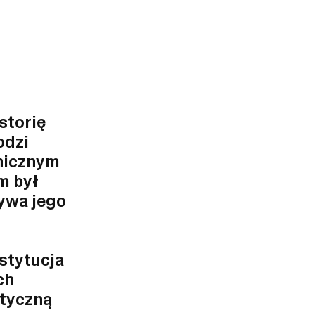
storię
odzi
onicznym
m był
rywa jego
stytucja
ch
styczną