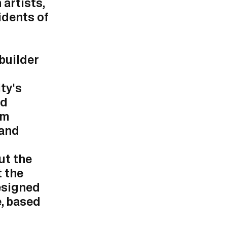
artists,
sidents of
builder
ty's
nd
om
 and
ut the
t the
esigned
e, based