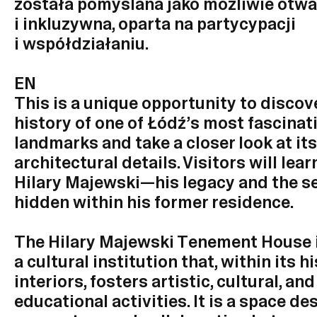
została pomyślana jako możliwie otwa
i inkluzywna, oparta na partycypacji
i współdziałaniu.
EN
This is a unique opportunity to discov
history of one of Łódź’s most fascinat
landmarks and take a closer look at its
architectural details. Visitors will lea
Hilary Majewski—his legacy and the s
hidden within his former residence.
The Hilary Majewski Tenement House 
a cultural institution that, within its h
interiors, fosters artistic, cultural, and
educational activities. It is a space de