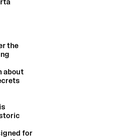
rta
er the
ing
rn about
ecrets
is
istoric
signed for