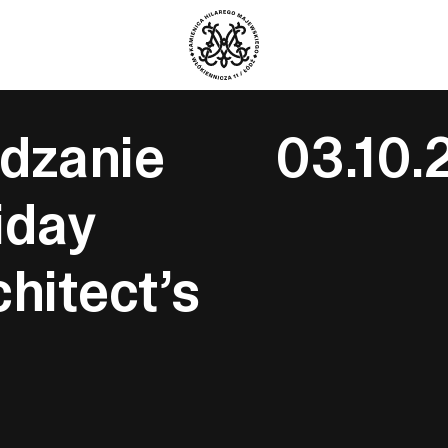
dzanie
03.10.
iday
chitect’s