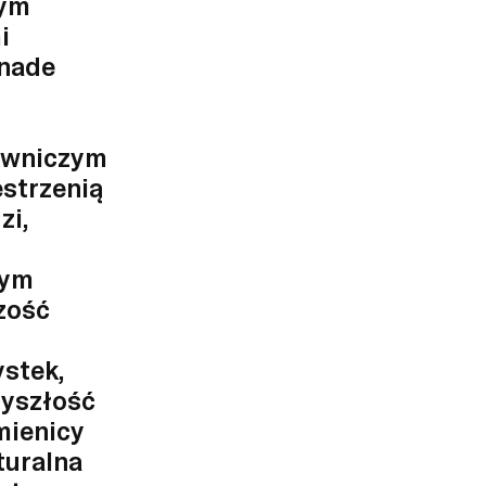
nym
i
 nade
downiczym
estrzenią
zi,
zym
czość
ystek,
zyszłość
mienicy
turalna