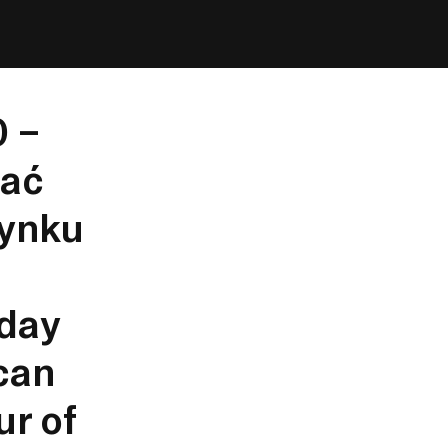
0 –
tać
dynku
day
can
ur of