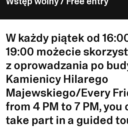
Wstęp wolny / Free entry
W każdy piątek od 16:0
19:00 możecie skorzys
z oprowadzania po bu
Kamienicy Hilarego
Majewskiego/Every Fri
from 4 PM to 7 PM, you 
take part in a guided to