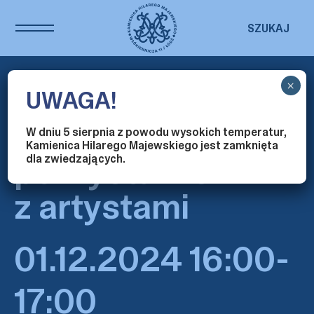
SZUKAJ
×
POZOR! –
UWAGA!
oprowadzanie
W dniu 5 sierpnia z powodu wysokich temperatur,
Kamienica Hilarego Majewskiego jest zamknięta
po wystawie
dla zwiedzających.
z artystami
01.12.2024 16:00-
17:00