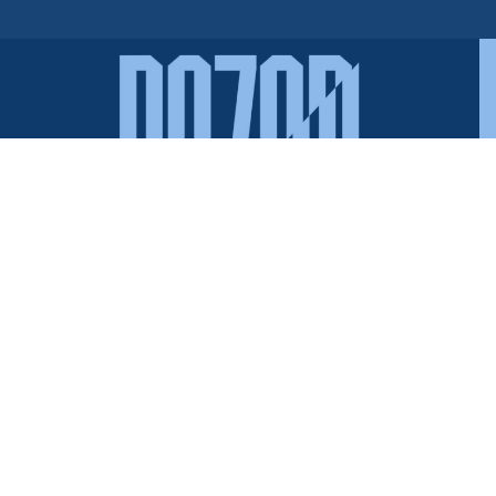
Wiktor Skok, Distort Visual,
Sect7, Marcin Pryt, Jude
i Txt Eye oprowadzą