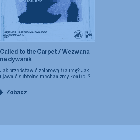
Called to the Carpet / Wezwana
na dywanik
Jak przedstawić zbiorową traumę? Jak
ujawnić subtelne mechanizmy kontroli?
Jak dawać świadectwo odporności
i wytrwałości? Te pytania stanowią
Zobacz
sedno twórczości Sashy Velichko.