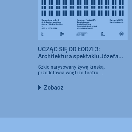
UCZĄC SIĘ OD ŁODZI 3:
Architektura spektaklu Józefa
i Witolda Korskich
Szkic narysowany żywą kreską,
przedstawia wnętrze teatru.
Perspektywa prowadzi wzrok widza
w stronę centrum. Po prawej Witold
Zobacz
Korski napisał: „Wszystkie elementy
architektury skłaniają się ku scenie"