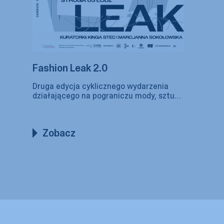
Fashion Leak 2.0
Druga edycja cyklicznego wydarzenia
działającego na pograniczu mody, sztuki
współczesnej, performance i działań
przestrzennych. W tym roku rozgrywa się
w postindustrialnej przestrzeni.
Zobacz