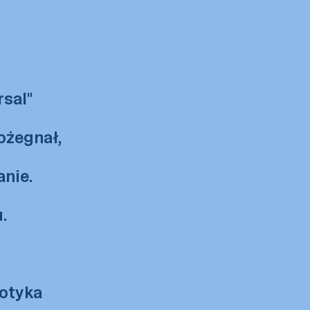
rsal"
pożegnał,
nie.
.
dotyka