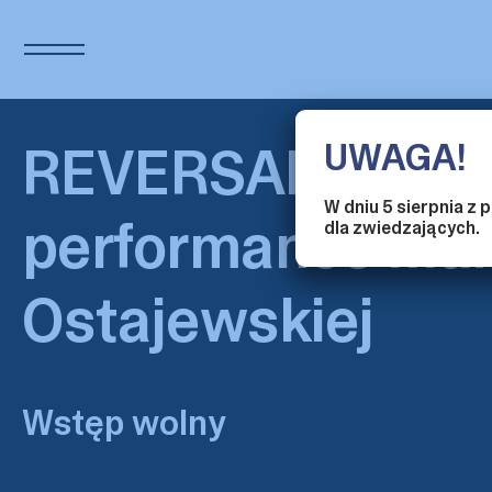
UWAGA!
REVERSAL –
W dniu 5 sierpnia z
performance Mar
dla zwiedzających.
Ostajewskiej
Wstęp wolny