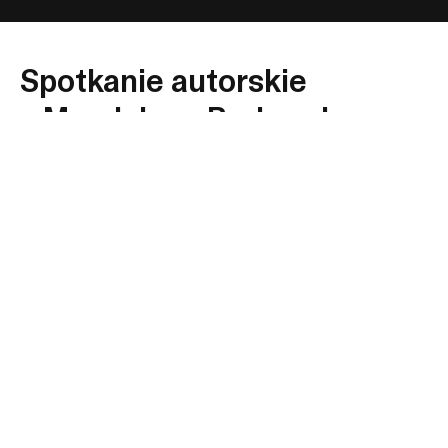
Spotkanie autorskie
z Magdaleną Barbaruk
w ramach cyklu „W
gabinecie Hilarego
Majewskiego". Prowadzi
Paulina Frankiewicz
Już 26 kwietnia o 14:00 w KHM odbędzie się spotkanie
autorskie z Magdaleną Barbaruk w ramach cyklu „W
gabinecie Hilarego Majewskiego". Spotkanie
poprowadzi Paulina Frankiewicz.
W 1965 roku dziesięciu poetów, architektów
i artystów z Chile, Argentyny, Francji, Panamy i Anglii