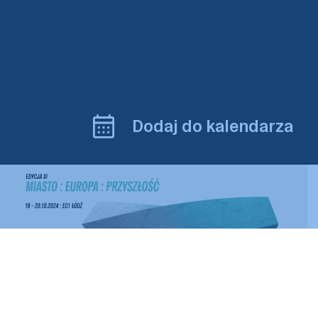
Dodaj do kalendarza
Prowadzi Karolina Karolak