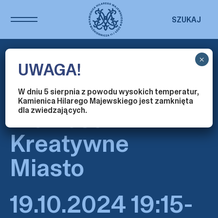
SZUKAJ
×
Spotkanie
UWAGA!
na Igrzyskach
W dniu 5 sierpnia z powodu wysokich temperatur,
Kamienica Hilarego Majewskiego jest zamknięta
Wolności:
dla zwiedzających.
Kreatywne
Miasto
19.10.2024 19:15-