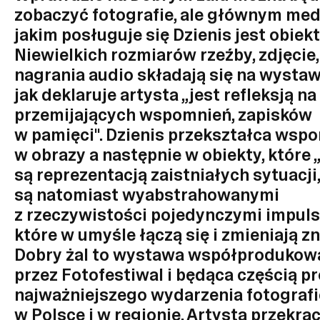
zobaczyć fotografie, ale głównym me
jakim posługuje się Dzienis jest obiekt
Niewielkich rozmiarów rzeźby, zdjęcie, 
nagrania audio składają się na wystawę
jak deklaruje artysta „jest refleksją n
przemijających wspomnień, zapisków
w pamięci". Dzienis przekształca wsp
w obrazy a następnie w obiekty, które 
są reprezentacją zaistniałych sytuacji,
są natomiast wyabstrahowanymi
z rzeczywistości pojedynczymi impuls
które w umyśle łączą się i zmieniają zn
Dobry żal to wystawa współprodukow
przez Fotofestiwal i będąca częścią 
najważniejszego wydarzenia fotograf
w Polsce i w regionie. Artysta przekra