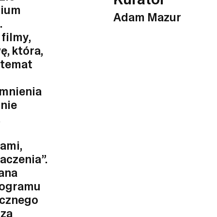
dium
Adam Mazur
.
filmy,
, która,
a temat
omnienia
„nie
ami,
aczenia”.
ana
programu
icznego
cza