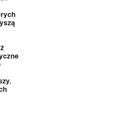
brych
zyszą
iż
tyczne
ę
szy.
ch