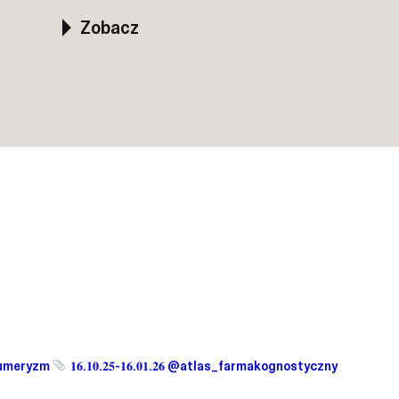
w postindustrialnej przestrzeni.
Zobacz
 Perfumeryzm
𝟏𝟔.𝟏𝟎.𝟐𝟓-𝟏𝟔.𝟎𝟏.𝟐𝟔 @atlas_farmakognostyczny