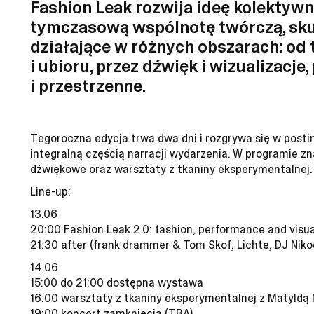
Fashion Leak rozwija ideę kolektywn
tymczasową wspólnotę twórczą, sku
działające w różnych obszarach: od
i ubioru, przez dźwięk i wizualizacj
i przestrzenne.
Tegoroczna edycja trwa dwa dni i rozgrywa się w postind
integralną częścią narracji wydarzenia. W programie z
dźwiękowe oraz warsztaty z tkaniny eksperymentalnej.
Line-up:
13.06
20:00 Fashion Leak 2.0: fashion, performance and visua
21:30 after (frank drammer & Tom Skof, Lichte, DJ Nik
14.06
15:00 do 21:00 dostępna wystawa
16:00 warsztaty z tkaniny eksperymentalnej z Matyldą 
19:00 koncert zamknięcia (TBA)