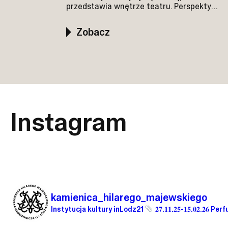
przedstawia wnętrze teatru. Perspektywa
prowadzi wzrok widza w stronę centrum.
Po prawej Witold Korski napisał:
Zobacz
„Wszystkie elementy architektury
skłaniają się ku scenie"
Instagram
kamienica_hilarego_majewskiego
Instytucja kultury inLodz21
𝟐𝟕.𝟏𝟏.𝟐𝟓-𝟏𝟓.𝟎𝟐.𝟐𝟔