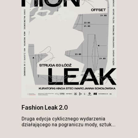
Fashion Leak 2.0
Druga edycja cyklicznego wydarzenia
działającego na pograniczu mody, sztuki
współczesnej, performance i działań
przestrzennych. W tym roku rozgrywa się