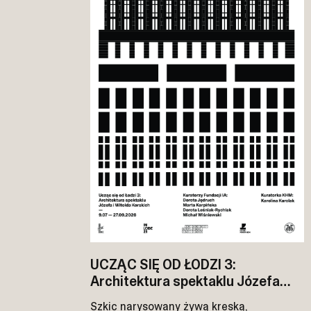
UCZĄC SIĘ OD ŁODZI 3:
Architektura spektaklu Józefa
i Witolda Korskich
Szkic narysowany żywą kreską,