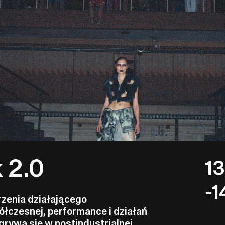
 2.0
1
-1
rzenia działającego
ółczesnej, performance i działań
grywa się w postindustrialnej