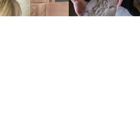
Warsztat prowadzi Juliia
Snitsar
Rzeźbione klamki, ozdobne kafle, malowane stiuki,
fale, twarze, zawijasy i rośliny. W Kamienicy Hilarego
Majewskiego wysypał się worek architektonicznych
ozdób! Choć te dekoracje nie są potrzebne
by powstał budynek, architekt pieczołowicie zadbał