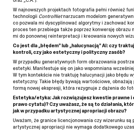
oraz
„
C.A.”).
W najnowszych projektach fotografia pełni również funk
technologii
ControlNet
narzucam modelom generatywny
co pozwala mi dyscyplinować algorytmy i zachować kon
proces ten przebiega także poprzez konwersję obrazu n
mi do ponownej reinterpretacji i kreowania nowych wizu
Co jest dla „błędem” lub „halucynacją” AI: czy trak
kontroli, czy jako estetyczny i polityczny zasób?
W przypadku generatywnych form obrazowania postrze
estetyki. Manifestuje się on jako wspomniana wcześnie
W tym kontekście nie traktuję halucynacji jako błędu
estetyczny. Takie błędy bywają wartościowe, obnażają
formą nowej ekspresji, która rezygnuje z dążenia do fot
Estetyka/etyka: Jak rozwiązujesz kwestie prawne i e
prawo cytatu)? Czy uważasz, że są to działania, któ
jak w przypadku artystycznej apropriacji obrazu?
Uważam, że granice licencjonowania czy wizerunku są 
artystycznej apropriacji nie wymaga dodatkowego uzasa