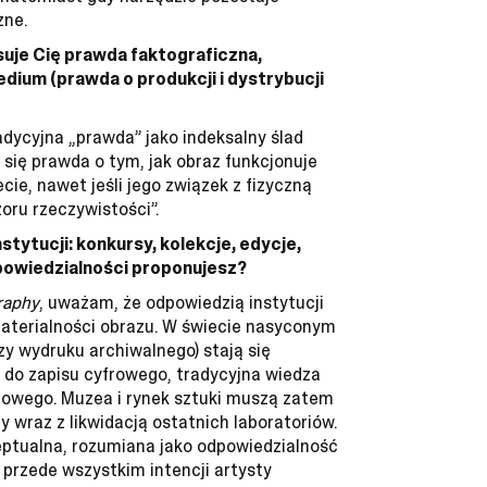
zne.
esuje Cię prawda faktograficzna,
ium (prawda o produkcji i dystrybucji
dycyjna „prawda” jako indeksalny ślad
e się prawda o tym, jak obraz funkcjonuje
cie, nawet jeśli jego związek z fizyczną
oru rzeczywistości”.
stytucji: konkursy, kolekcje, edycje,
odpowiedzialności proponujesz?
raphy
, uważam, że odpowiedzią instytucji
aterialności obrazu. W świecie nasyconym
zy wydruku archiwalnego) stają się
 do zapisu cyfrowego, tradycyjna wiedza
urowego. Muzea i rynek sztuki muszą zatem
y wraz z likwidacją ostatnich laboratoriów.
eptualna, rozumiana jako odpowiedzialność
e przede wszystkim intencji artysty