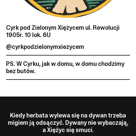
Cyrk pod Zielonym Xiężycem ul. Rewolucji
1905r. 10 lok. 6U
@cyrkpodzielonymxiezycem
PS. W Cyrku, jak w domu, w domu chodzimy
bez butów.
Kiedy herbata wylewa się na dywan trzeba
migiem ją odsączyć. Dywany nie wybaczają,
a Xiężyc się smuci.