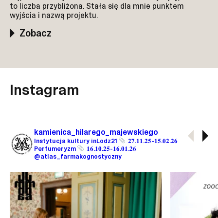
to liczba przybliżona. Stała się dla mnie punktem
wyjścia i nazwą projektu.
Zobacz
Instagram
kamienica_hilarego_majewskiego
Instytucja kultury inLodz21
𝟐𝟕.𝟏𝟏.𝟐𝟓-𝟏𝟓.𝟎𝟐.𝟐𝟔
Perfumeryzm
𝟏𝟔.𝟏𝟎.𝟐𝟓-𝟏𝟔.𝟎𝟏.𝟐𝟔
@atlas_farmakognostyczny