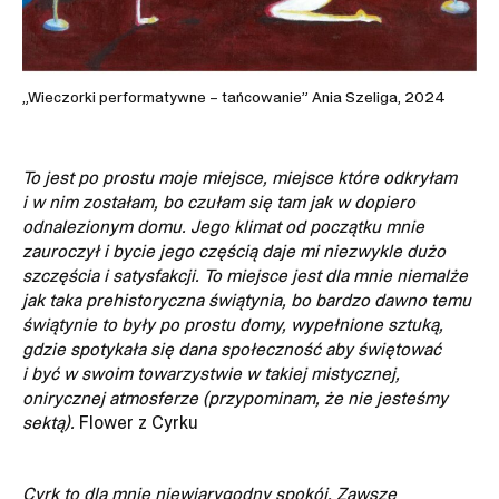
„Wieczorki performatywne – tańcowanie” Ania Szeliga, 2024
To jest po prostu moje miejsce, miejsce które odkryłam
i w nim zostałam, bo czułam się tam jak w dopiero
odnalezionym domu. Jego klimat od początku mnie
zauroczył i bycie jego częścią daje mi niezwykle dużo
szczęścia i satysfakcji. To miejsce jest dla mnie niemalże
jak taka prehistoryczna świątynia, bo bardzo dawno temu
świątynie to były po prostu domy, wypełnione sztuką,
gdzie spotykała się dana społeczność aby świętować
i być w swoim towarzystwie w takiej mistycznej,
onirycznej atmosferze (przypominam, że nie jesteśmy
sektą).
Flower z Cyrku
Cyrk to dla mnie niewiarygodny spokój. Zawsze