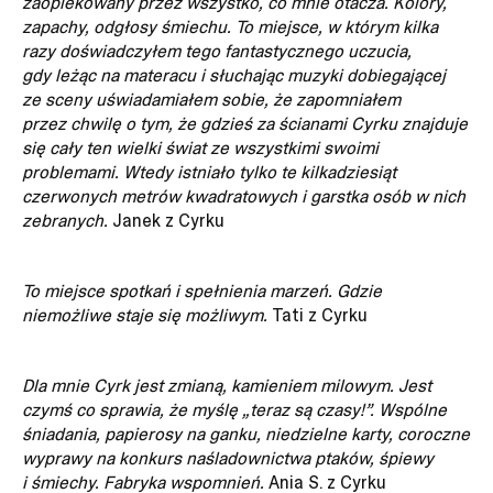
zaopiekowany przez wszystko, co mnie otacza. Kolory,
zapachy, odgłosy śmiechu. To miejsce, w którym kilka
razy doświadczyłem tego fantastycznego uczucia,
gdy leżąc na materacu i słuchając muzyki dobiegającej
ze sceny uświadamiałem sobie, że zapomniałem
przez chwilę o tym, że gdzieś za ścianami Cyrku znajduje
się cały ten wielki świat ze wszystkimi swoimi
problemami. Wtedy istniało tylko te kilkadziesiąt
czerwonych metrów kwadratowych i garstka osób w nich
zebranych.
Janek z Cyrku
xiężyc
To miejsce spotkań i spełnienia marzeń. Gdzie
niemożliwe staje się możliwym.
Tati z Cyrku
Dla mnie Cyrk jest zmianą, kamieniem milowym. Jest
czymś co sprawia, że myślę „teraz są czasy!”. Wspólne
śniadania, papierosy na ganku, niedzielne karty, coroczne
wyprawy na konkurs naśladownictwa ptaków, śpiewy
i śmiechy. Fabryka wspomnień.
Ania S. z Cyrku